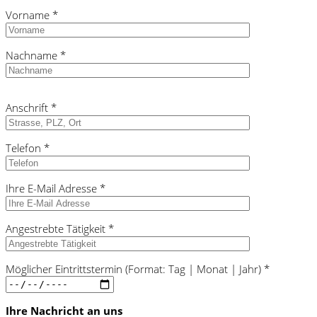
Vorname *
Nachname *
Bitte
Anschrift *
lasse
dieses
Feld
Telefon *
leer.
Ihre E-Mail Adresse *
Angestrebte Tätigkeit *
Möglicher Eintrittstermin (Format: Tag | Monat | Jahr) *
Ihre Nachricht an uns