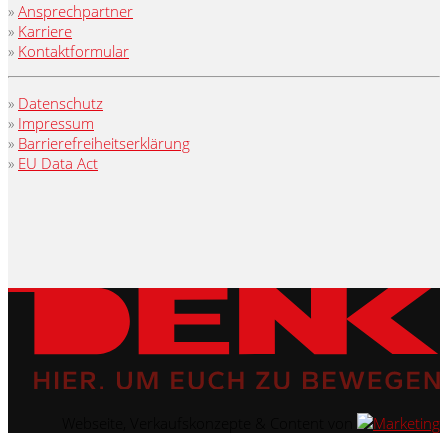
»
Ansprechpartner
»
Karriere
»
Kontaktformular
»
Datenschutz
»
Impressum
»
Barrierefreiheitserklärung
»
EU Data Act
Webseite, Verkaufskonzepte & Content von