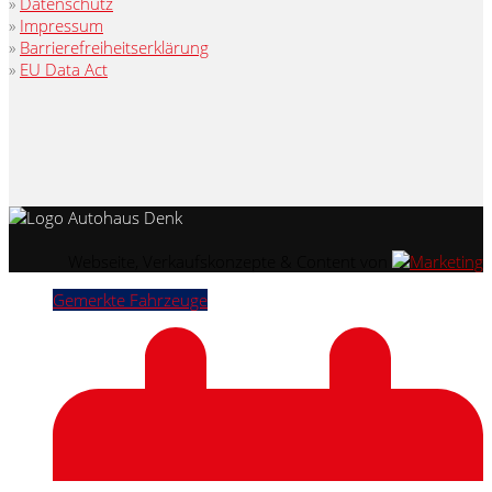
»
Datenschutz
»
Impressum
»
Barrierefreiheitserklärung
»
EU Data Act
Webseite, Verkaufskonzepte & Content von
Gemerkte Fahrzeuge