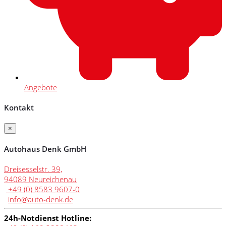
Angebote
Kontakt
×
Autohaus Denk GmbH
Dreisesselstr. 39,
94089 Neureichenau
+49 (0) 8583 9607-0
info@auto-denk.de
24h-Notdienst Hotline: